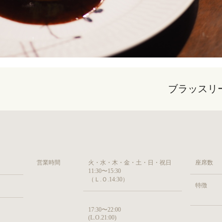
ブラッスリ
営業時間
火・水・木・金・土・日・祝日
座席数
11:30〜15:30
（Ｌ.Ｏ.14:30）
特徴
17:30〜22:00
(L.O.21:00)